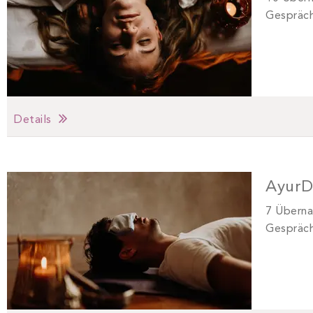
Gespräch
Details
AyurD
7 Überna
Gespräch