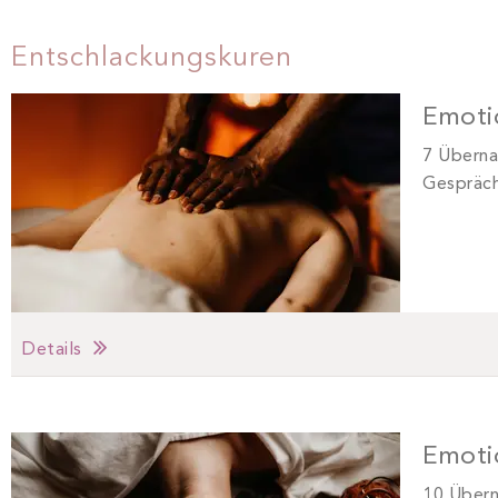
Entschlackungskuren
Emoti
7 Überna
Gespräch
Details
Emotio
10 Übern