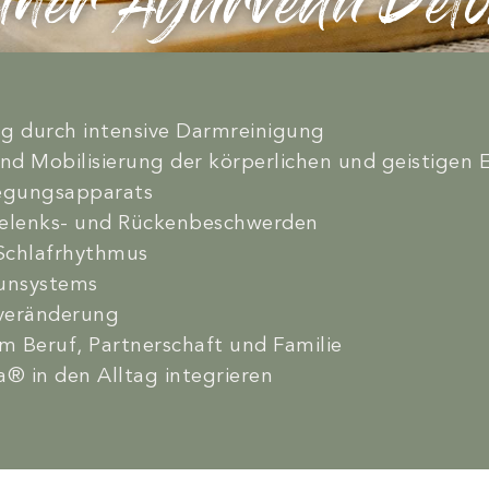
 einer Ayurveda Det
 durch intensive Darmreinigung
d Mobilisierung der körperlichen und geistigen 
egungsapparats
elenks- und Rückenbeschwerden
Schlafrhythmus
unsystems
lveränderung
im Beruf, Partnerschaft und Familie
® in den Alltag integrieren