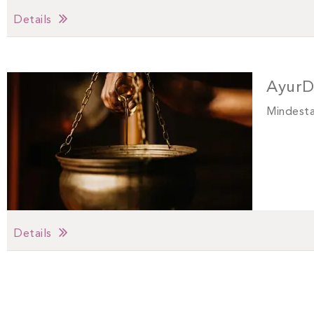
Details
AyurD
Mindesta
Details