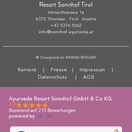
Hinterthiersee 16
6335 Thiersee · Tirol · Austria
+43 5376 5502
info@sonnhof-ayurveda.at
® Designed im
BRAND/ATELIER
Karriere
|
Presse
|
Impressum
|
Datenschutz
|
AGB
Ayurveda Resort Sonnhof GmbH & Co KG
4.8
Basierend auf 215 Bewertungen
powered by
G
o
o
g
l
e