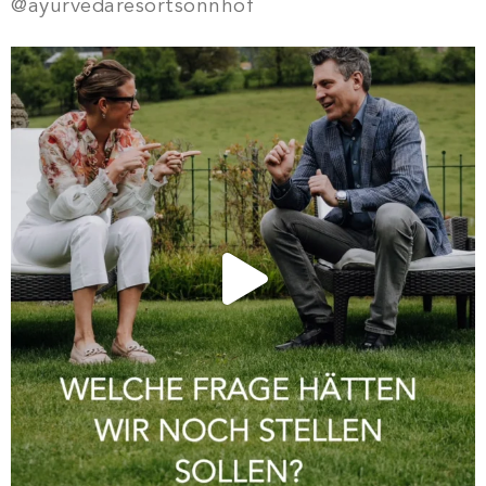
@ayurvedaresortsonnhof