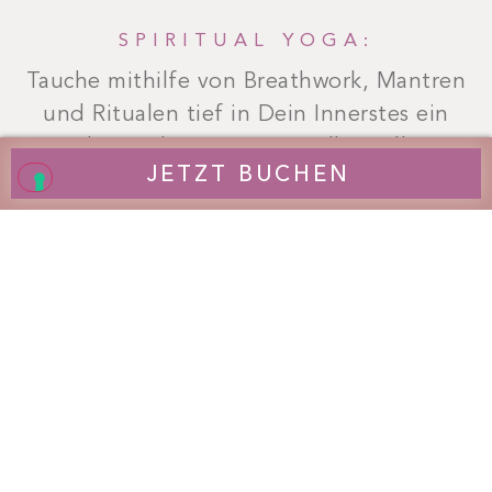
SPIRITUAL YOGA:
Tauche mithilfe von Breathwork, Mantren
und Ritualen tief in Dein Innerstes ein
und erwecke Dein spirituelles Selbst.
JETZT BUCHEN
YOGA NIDRA:
Entdecke Deine tiefsten
Bewusstseinsschichten und gleite durch
Tiefenentspannung in einen psychischen
Schlafzustand.
EMOTIONAL RELEASE:
Verändere alte Glaubenssätze, löse