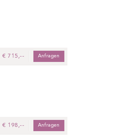
€ 715,--
Anfragen
€ 198,--
Anfragen