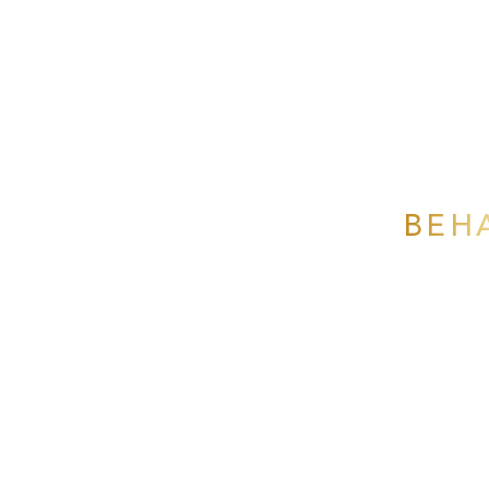
MENU
BEH
P