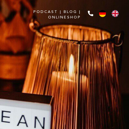
PODCAST
|
BLOG
|
ONLINESHOP