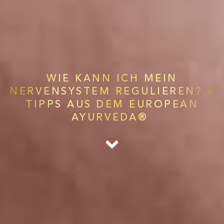
WIE KANN ICH MEIN
NERVENSYSTEM REGULIEREN? 4
TIPPS AUS DEM EUROPEAN
AYURVEDA®